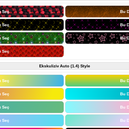
ı Seç
Bu D
ı Seç
Bu D
ı Seç
Bu D
ı Seç
Ekskuliziv Auto (1.4) Style
ı Seç
Bu D
ı Seç
Bu D
ı Seç
Bu D
ı Seç
Bu D