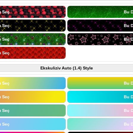
ı Seç
Bu D
ı Seç
Bu D
ı Seç
Bu D
ı Seç
Ekskuliziv Auto (1.4) Style
ı Seç
Bu D
ı Seç
Bu D
ı Seç
Bu D
ı Seç
Bu D