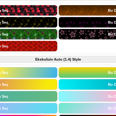
ı Seç
Bu D
ı Seç
Bu D
ı Seç
Bu D
ı Seç
Ekskuliziv Auto (1.4) Style
ı Seç
Bu D
ı Seç
Bu D
ı Seç
Bu D
ı Seç
Bu D