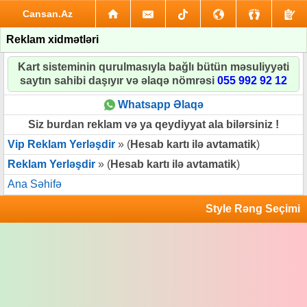
Cansan.Az
Reklam xidmətləri
Kart sisteminin qurulmasıyla bağlı bütün məsuliyyəti
saytın sahibi daşıyır və əlaqə nömrəsi
055 992 92 12
Whatsapp Əlaqə
Siz burdan reklam və ya qeydiyyat ala bilərsiniz !
Vip Reklam Yerləşdir
» (
Hesab kartı ilə avtamatik
)
Reklam Yerləşdir
» (
Hesab kartı ilə avtamatik
)
Ana Səhifə
Style Rəng Seçimi